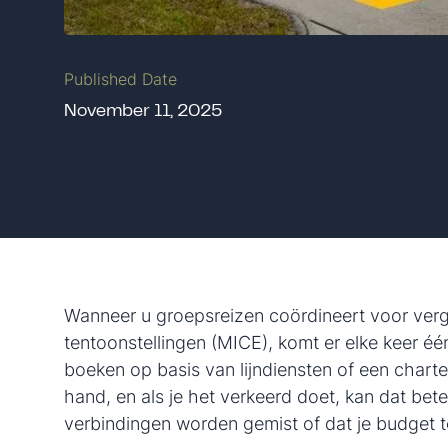
Published Date
November 11, 2025
Wanneer u groepsreizen coördineert voor verga
tentoonstellingen (MICE), komt er elke keer é
boeken op basis van lijndiensten of een charter
hand, en als je het verkeerd doet, kan dat b
verbindingen worden gemist of dat je budget t