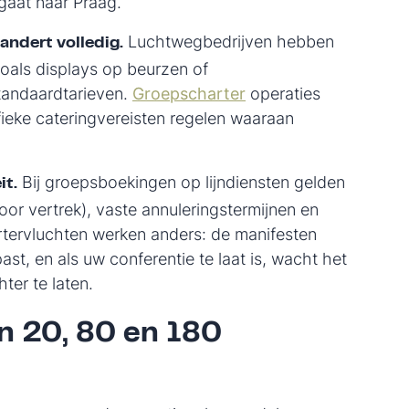
rgaat naar Praag.
Luchtwegbedrijven hebben
andert volledig.
 zoals displays op beurzen of
standaardtarieven.
Groepscharter
operaties
fieke cateringvereisten regelen waaraan
Bij groepsboekingen op lijndiensten gelden
it.
oor vertrek), vaste annuleringstermijnen en
hartervluchten werken anders: de manifesten
st, en als uw conferentie te laat is, wacht het
ter te laten.
an 20, 80 en 180