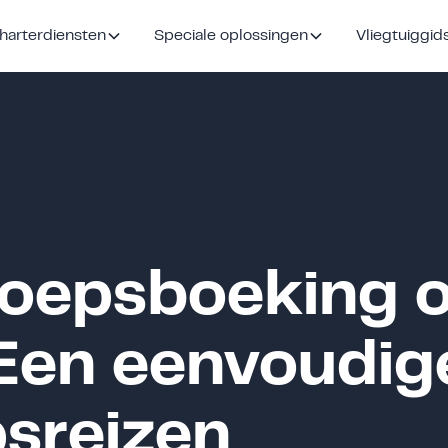
harterdiensten
Speciale oplossingen
Vliegtuiggid
oepsboeking o
Een eenvoudige
sreizen