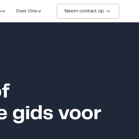
s
Over Ons
Neem contact op
f
 gids voor