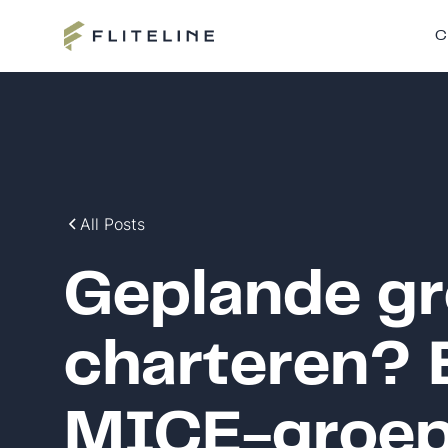
C
All Posts
Geplande gr
charteren? 
MICE-groep