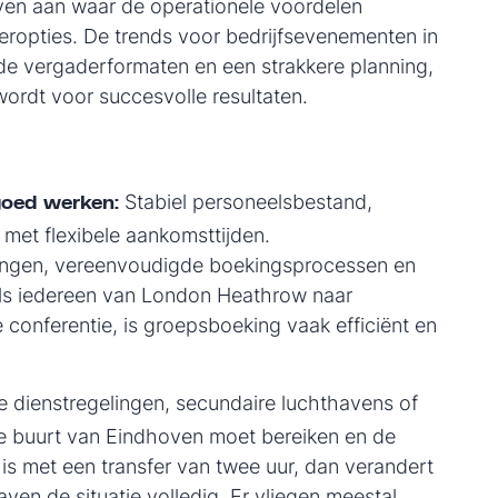
geven aan waar de operationele voordelen
ropties. De trends voor bedrijfsevenementen in
e vergaderformaten en een strakkere planning,
ordt voor succesvolle resultaten.
Stabiel personeelsbestand,
goed werken:
met flexibele aankomsttijden.
ingen, vereenvoudigde boekingsprocessen en
 Als iedereen van London Heathrow naar
conferentie, is groepsboeking vaak efficiënt en
e dienstregelingen, secundaire luchthavens of
 de buurt van Eindhoven moet bereiken en de
is met een transfer van twee uur, dan verandert
ven de situatie volledig. Er vliegen meestal