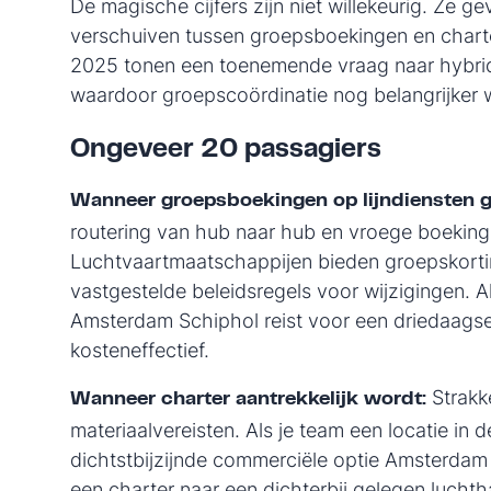
De magische cijfers zijn niet willekeurig. Ze 
verschuiven tussen groepsboekingen en charte
2025 tonen een toenemende vraag naar hybrid
waardoor groepscoördinatie nog belangrijker w
Ongeveer 20 passagiers
Wanneer groepsboekingen op lijndiensten 
routering van hub naar hub en vroege boeking 
Luchtvaartmaatschappijen bieden groepskort
vastgestelde beleidsregels voor wijzigingen.
Amsterdam Schiphol reist voor een driedaagse 
kosteneffectief.
Strakk
Wanneer charter aantrekkelijk wordt:
materiaalvereisten. Als je team een locatie in
dichtstbijzijnde commerciële optie Amsterdam 
een charter naar een dichterbij gelegen luchtha