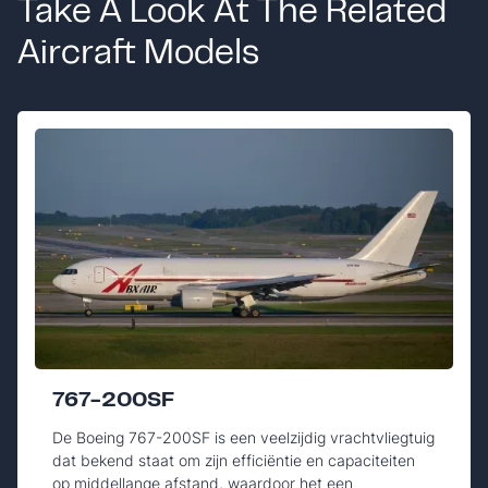
Take A Look At The Related
Aircraft Models
767-200SF
De Boeing 767-200SF is een veelzijdig vrachtvliegtuig
dat bekend staat om zijn efficiëntie en capaciteiten
op middellange afstand, waardoor het een