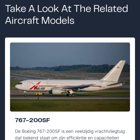
Take A Look At The Related
Aircraft Models
767-200SF
De Boeing 767-200SF is een veelzijdig vrachtvliegtuig
dat bekend staat om zijn efficiëntie en capaciteiten