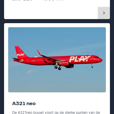
A321 neo
De A321neo bouwt voort op de sterke punten van de