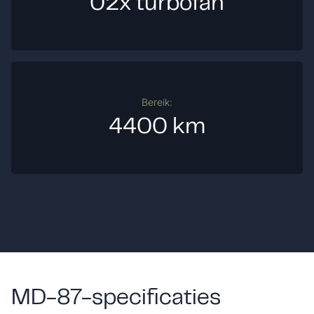
02x turbofan
Bereik:
4400 km
MD-87-specificaties