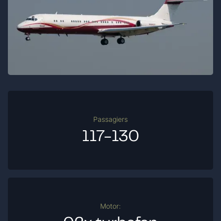
Passagiers
117-130
Motor: