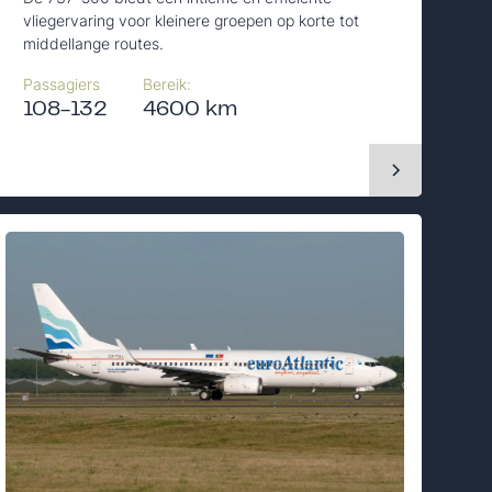
vliegervaring voor kleinere groepen op korte tot
middellange routes.
Passagiers
Bereik:
108-132
4600 km