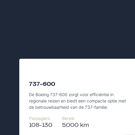
737-600
De Boeing 737-600 zorgt voor efficiëntie in
regionale reizen en biedt een compacte optie met
de betrouwbaarheid van de 737-familie.
Passagiers
Bereik:
108-130
5000 km