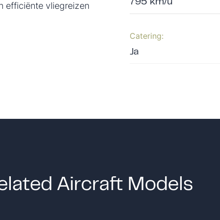
795 km/u
n efficiënte vliegreizen
Catering:
Ja
elated Aircraft Models