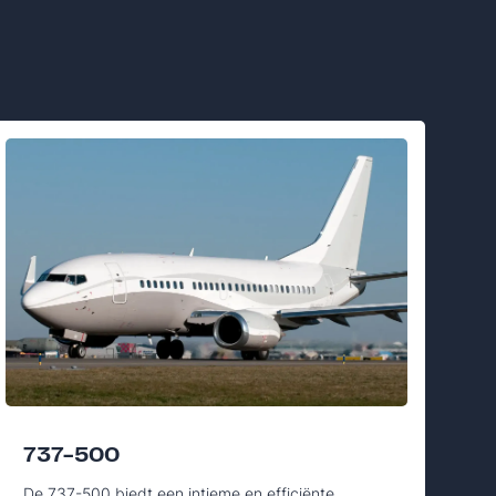
737-500
De 737-500 biedt een intieme en efficiënte