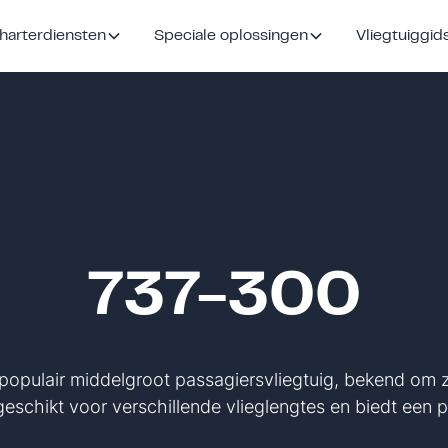
harterdiensten
Speciale oplossingen
Vliegtuiggid
737-300
opulair middelgroot passagiersvliegtuig, bekend om zij
geschikt voor verschillende vlieglengtes en biedt een pr