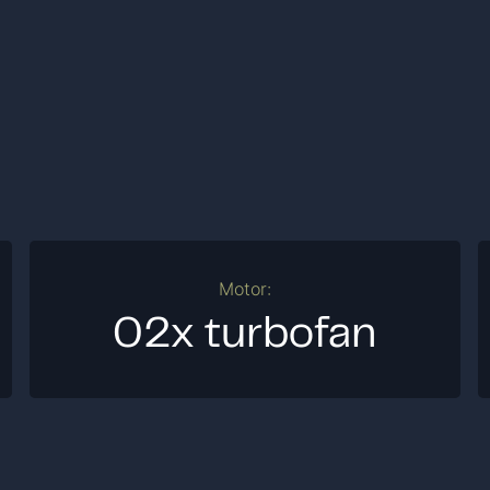
Motor:
02x turbofan