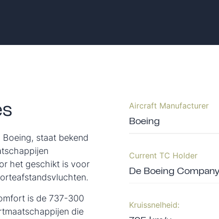
Aircraft Manufacturer
es
Boeing
 Boeing, staat bekend
atschappijen
Current TC Holder
 het geschikt is voor
De Boeing Compan
korteafstandsvluchten.
omfort is de 737-300
Kruissnelheid:
rtmaatschappijen die