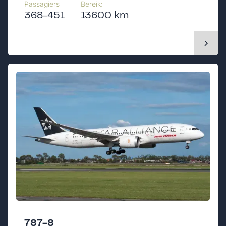
Passagiers
Bereik:
368-451
13600 km
787-8