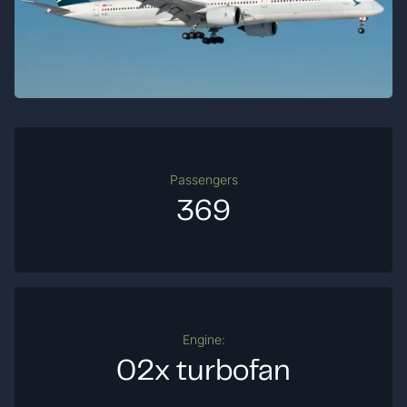
Passengers
369
Engine:
02x turbofan