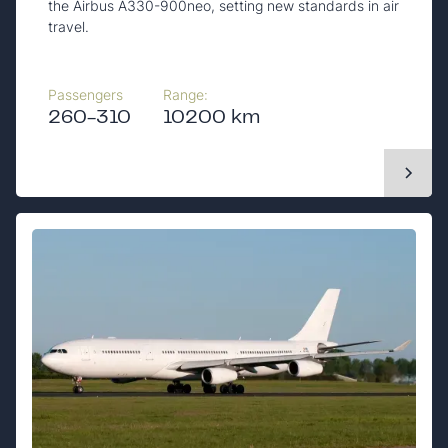
the Airbus A330-900neo, setting new standards in air
travel.
Passengers
Range:
260-310
10200 km