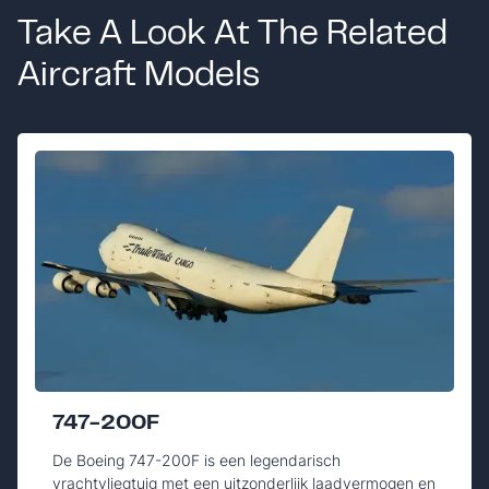
Take A Look At The Related
Aircraft Models
747-200F
De Boeing 747-200F is een legendarisch
vrachtvliegtuig met een uitzonderlijk laadvermogen en