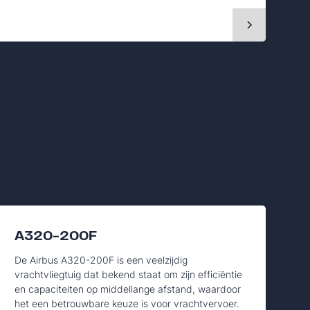
A320-200F
De Airbus A320-200F is een veelzijdig
vrachtvliegtuig dat bekend staat om zijn efficiëntie
en capaciteiten op middellange afstand, waardoor
het een betrouwbare keuze is voor vrachtvervoer.