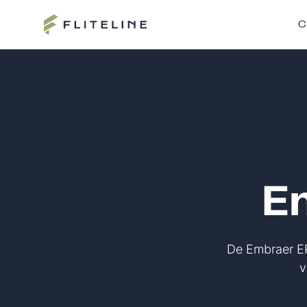
C
E
De Embraer ERJ
v