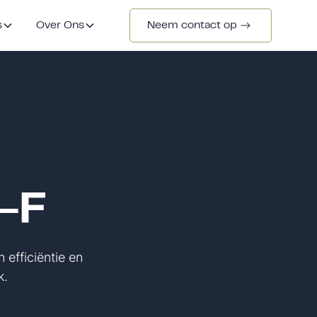
s
Over Ons
Neem contact op
-F
 efficiëntie en
k.