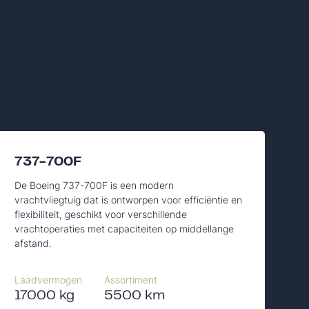
737-700F
De Boeing 737-700F is een modern
vrachtvliegtuig dat is ontworpen voor efficiëntie en
flexibiliteit, geschikt voor verschillende
vrachtoperaties met capaciteiten op middellange
afstand.
Laadvermogen
Assortiment
17000 kg
5500 km