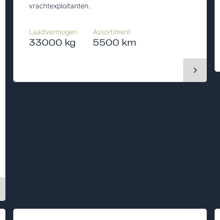
vrachtexploitanten.
Laadvermogen
Assortiment
33000 kg
5500 km