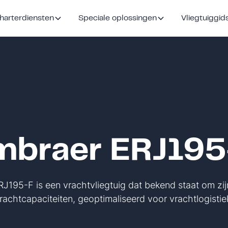
harterdiensten
Speciale oplossingen
Vliegtuiggid
mbraer ERJ195
195-F is een vrachtvliegtuig dat bekend staat om zijn
rachtcapaciteiten, geoptimaliseerd voor vrachtlogistie