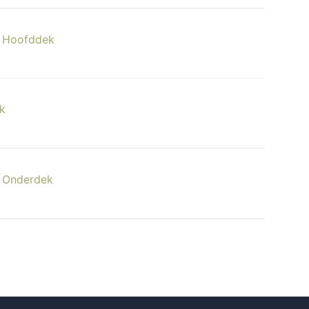
r Hoofddek
k
r Onderdek