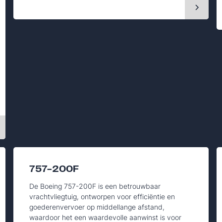
757-200F
De Boeing 757-200F is een betrouwbaar
vrachtvliegtuig, ontworpen voor efficiëntie en
goederenvervoer op middellange afstand,
waardoor het een waardevolle aanwinst is voor