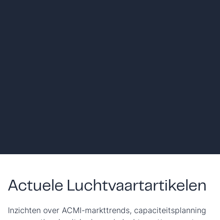
Luchtvaartmaatschappijen
Olie en gas
Sport
Medisch
Actuele Luchtvaartartikelen
Inzichten over ACMI-markttrends, capaciteitsplanning