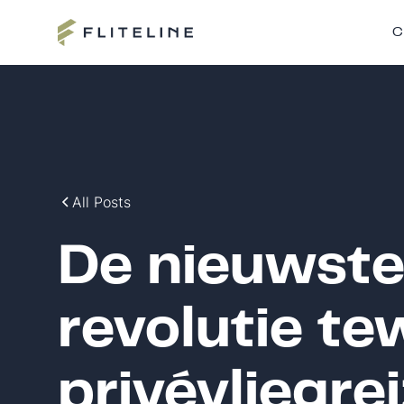
C
All Posts
De nieuwste
revolutie t
privévliegre