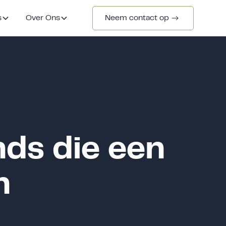
s
Over Ons
Neem contact op
nds die een
n