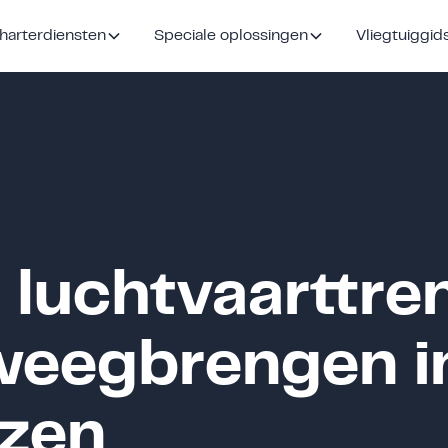
harterdiensten
Speciale oplossingen
Vliegtuiggid
 luchtvaarttre
eweegbrengen i
izen