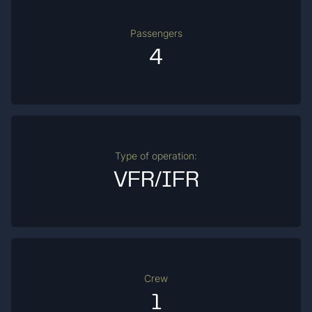
Passengers
4
Type of operation:
VFR/IFR
Crew
1