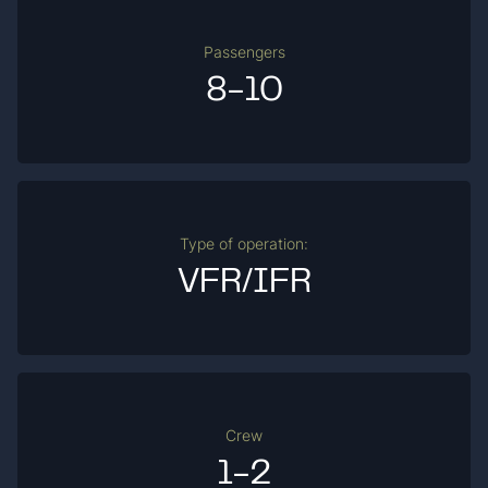
Passengers
8-10
Type of operation:
VFR/IFR
Crew
1-2