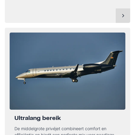
Ultralang bereik
De middelgrote privéjet combineert comfort en
efficiëntie en biedt een perfecte mix voor naadloze