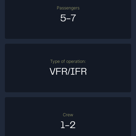
Passengers
5-7
Type of operation:
VFR/IFR
Crew
1-2