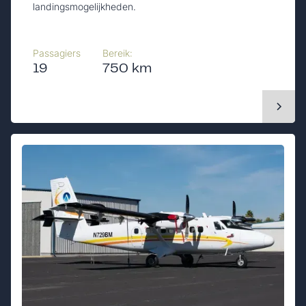
landingsmogelijkheden.
Passagiers
Bereik:
19
750 km