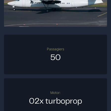
Passagiers
50
Motor:
02x turboprop