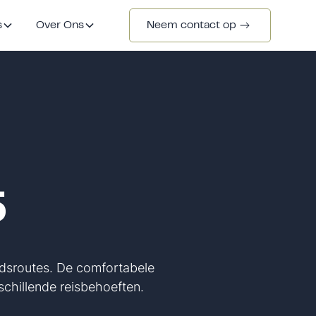
s
Over Ons
Neem contact op
5
tadsroutes. De comfortabele
chillende reisbehoeften.