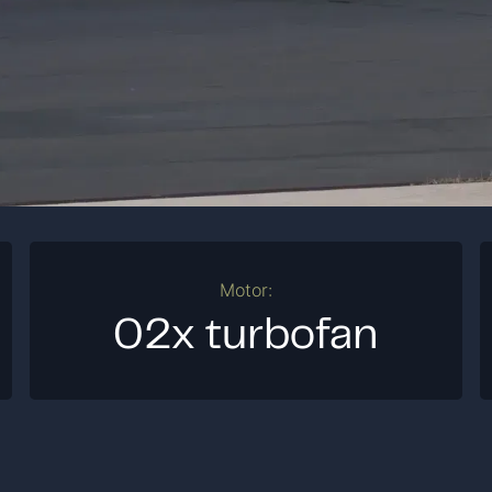
Motor:
02x turbofan