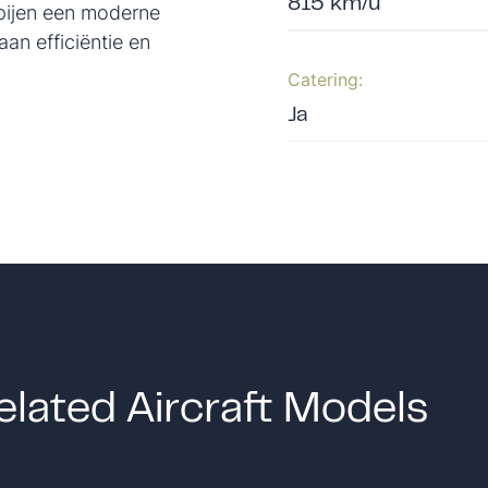
815 km/u
pijen een moderne
aan efficiëntie en
Catering:
Ja
elated Aircraft Models