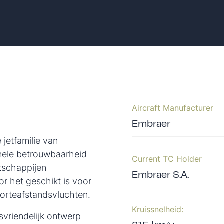
Aircraft Manufacturer
Embraer
jetfamilie van
onele betrouwbaarheid
Current TC Holder
tschappijen
Embraer S.A.
 het geschikt is voor
korteafstandsvluchten.
Kruissnelheid:
vriendelijk ontwerp