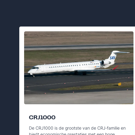
CRJ1000
De CRJ1000 is de grootste van de CRJ-familie en
biedt economische prestaties met een hoge